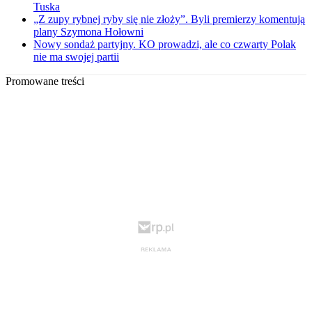
Tuska
„Z zupy rybnej ryby się nie złoży”. Byli premierzy komentują
plany Szymona Hołowni
Nowy sondaż partyjny. KO prowadzi, ale co czwarty Polak
nie ma swojej partii
Promowane treści