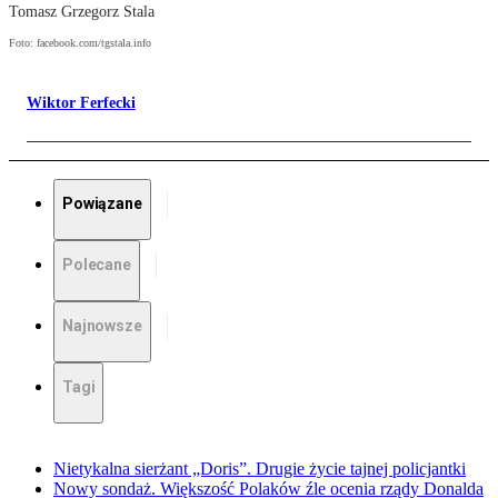
Tomasz Grzegorz Stala
Foto: facebook.com/tgstala.info
Wiktor Ferfecki
Powiązane
Polecane
Najnowsze
Tagi
Nietykalna sierżant „Doris”. Drugie życie tajnej policjantki
Nowy sondaż. Większość Polaków źle ocenia rządy Donalda