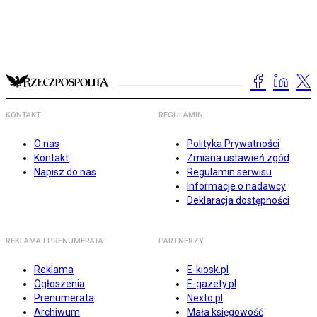
KONTAKT
REGULAMIN
O nas
Polityka Prywatności
Kontakt
Zmiana ustawień zgód
Napisz do nas
Regulamin serwisu
Informacje o nadawcy
Deklaracja dostępności
REKLAMA I PRENUMERATA
PARTNERZY
Reklama
E-kiosk.pl
Ogłoszenia
E-gazety.pl
Prenumerata
Nexto.pl
Archiwum
Mała księgowość