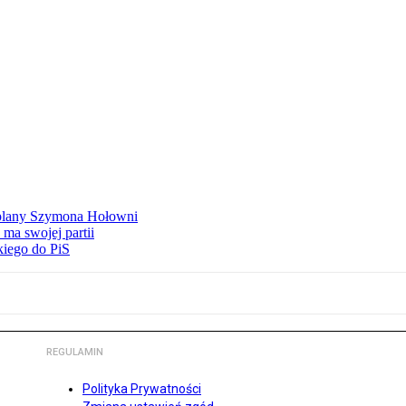
ą plany Szymona Hołowni
ma swojej partii
kiego do PiS
REGULAMIN
Polityka Prywatności