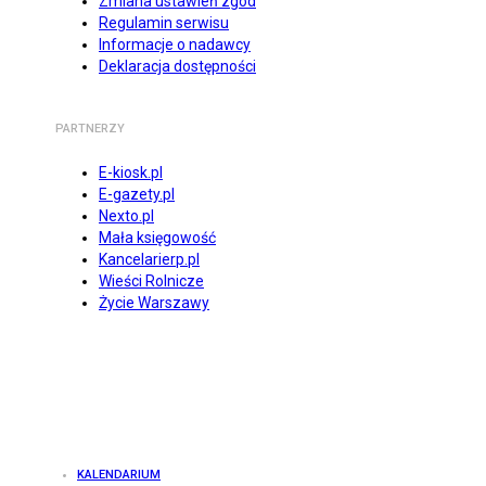
Zmiana ustawień zgód
Regulamin serwisu
Informacje o nadawcy
Deklaracja dostępności
PARTNERZY
E-kiosk.pl
E-gazety.pl
Nexto.pl
Mała księgowość
Kancelarierp.pl
Wieści Rolnicze
Życie Warszawy
KALENDARIUM