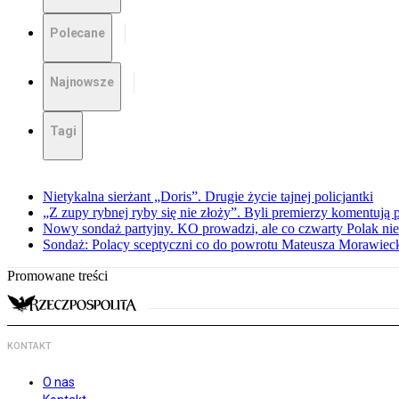
Polecane
Najnowsze
Tagi
Nietykalna sierżant „Doris”. Drugie życie tajnej policjantki
„Z zupy rybnej ryby się nie złoży”. Byli premierzy komentuj
Nowy sondaż partyjny. KO prowadzi, ale co czwarty Polak nie 
Sondaż: Polacy sceptyczni co do powrotu Mateusza Morawiec
Promowane treści
KONTAKT
O nas