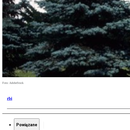
Foto: AdobeStock
rbi
Powiązane