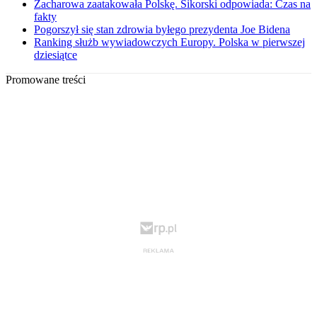
Zacharowa zaatakowała Polskę. Sikorski odpowiada: Czas na
fakty
Pogorszył się stan zdrowia byłego prezydenta Joe Bidena
Ranking służb wywiadowczych Europy. Polska w pierwszej
dziesiątce
Promowane treści