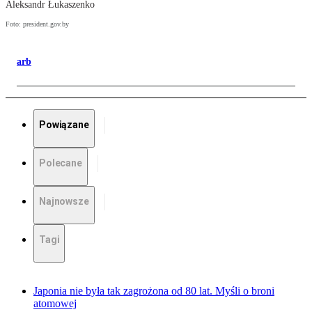
Aleksandr Łukaszenko
Foto: president.gov.by
arb
Powiązane
Polecane
Najnowsze
Tagi
Japonia nie była tak zagrożona od 80 lat. Myśli o broni
atomowej