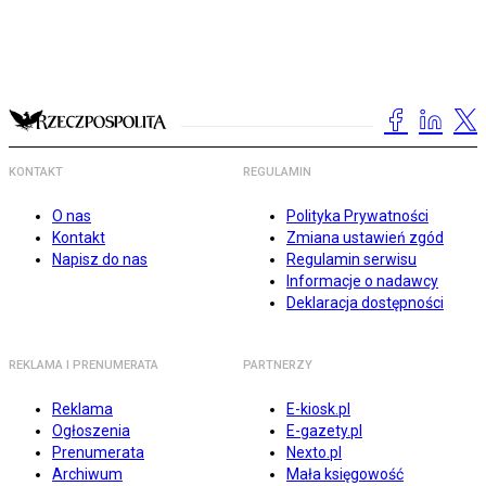
KONTAKT
REGULAMIN
O nas
Polityka Prywatności
Kontakt
Zmiana ustawień zgód
Napisz do nas
Regulamin serwisu
Informacje o nadawcy
Deklaracja dostępności
REKLAMA I PRENUMERATA
PARTNERZY
Reklama
E-kiosk.pl
Ogłoszenia
E-gazety.pl
Prenumerata
Nexto.pl
Archiwum
Mała księgowość