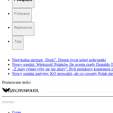
Polecane
Najnowsze
Tagi
Nietykalna sierżant „Doris”. Drugie życie tajnej policjantki
Nowy sondaż. Większość Polaków źle ocenia rządy Donalda 
„Z zupy rybnej ryby się nie złoży”. Byli premierzy komentuj
Nowy sondaż partyjny. KO prowadzi, ale co czwarty Polak nie 
Promowane treści
KONTAKT
O nas