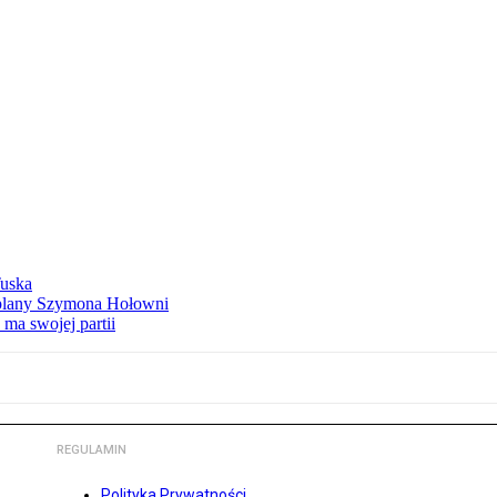
Tuska
ą plany Szymona Hołowni
ma swojej partii
REGULAMIN
Polityka Prywatności