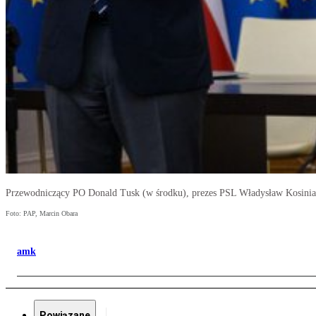
Przewodniczący PO Donald Tusk (w środku), prezes PSL Władysław Kosinia
Foto: PAP, Marcin Obara
amk
Powiązane