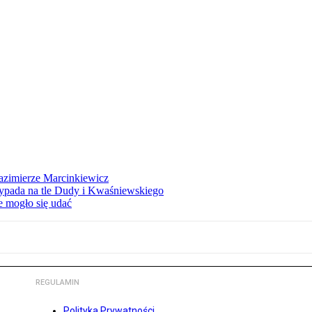
azimierze Marcinkiewicz
ypada na tle Dudy i Kwaśniewskiego
e mogło się udać
REGULAMIN
Polityka Prywatności