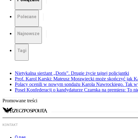
Polecane
Najnowsze
Tagi
Nietykalna sierżant „Doris”. Drugie życie tajnej policjantki
Prof. Karol Karski: Mateusz Morawiecki może skończyć jak K
Polacy ocenili w nowym sondażu Karola Nawrockiego. Tak w
Poseł Konfederacji o kandydaturze Czarnka na premiera: To ni
Promowane treści
KONTAKT
O nas