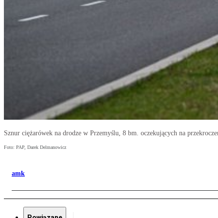
Sznur ciężarówek na drodze w Przemyślu, 8 bm. oczekujących na przekrocze
Foto: PAP, Darek Delmanowicz
amk
Powiązane