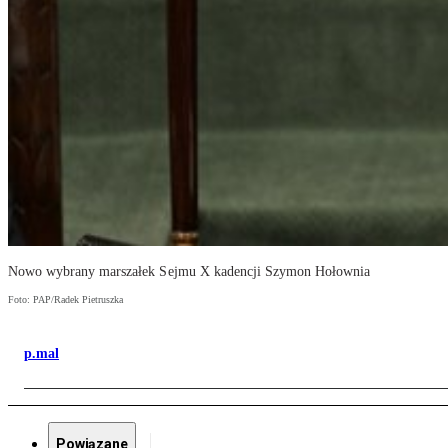
Nowo wybrany marszałek Sejmu X kadencji Szymon Hołownia
Foto: PAP/Radek Pietruszka
p.mal
Powiązane