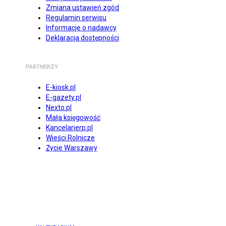
Zmiana ustawień zgód
Regulamin serwisu
Informacje o nadawcy
Deklaracja dostępności
PARTNERZY
E-kiosk.pl
E-gazety.pl
Nexto.pl
Mała księgowość
Kancelarierp.pl
Wieści Rolnicze
Życie Warszawy