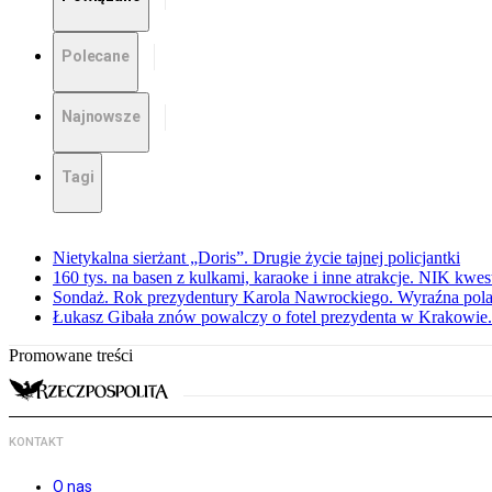
Polecane
Najnowsze
Tagi
Nietykalna sierżant „Doris”. Drugie życie tajnej policjantki
160 tys. na basen z kulkami, karaoke i inne atrakcje. NIK kwes
Sondaż. Rok prezydentury Karola Nawrockiego. Wyraźna pola
Łukasz Gibała znów powalczy o fotel prezydenta w Krakowie.
Promowane treści
KONTAKT
O nas