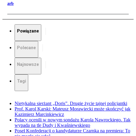
arb
Powiązane
Polecane
Najnowsze
Tagi
Nietykalna sierżant „Doris”. Drugie życie tajnej policjantki
Prof. Karol Karski: Mateusz Morawiecki może skończyć jak
Kazimierz Marcinkiewicz
Polacy ocenili w nowym sondażu Karola Nawrockiego. Tak
wypada na tle Dudy i Kwaśniewskiego
Poseł Konfederacji o kandydaturze Czarnka na premiera: To