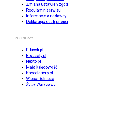
Zmiana ustawień zgód
Regulamin serwisu
Informacje o nadawcy
Deklaracja dostępności
PARTNERZY
E-kiosk.pl
E-gazety.pl
Nexto.pl
Mała księgowość
Kancelarierp.pl
Wieści Rolnicze
Życie Warszawy