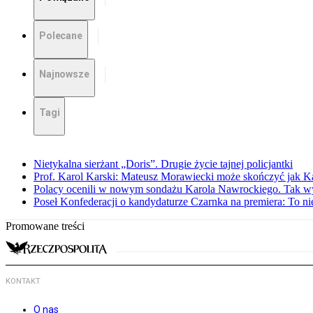
Polecane
Najnowsze
Tagi
Nietykalna sierżant „Doris”. Drugie życie tajnej policjantki
Prof. Karol Karski: Mateusz Morawiecki może skończyć jak K
Polacy ocenili w nowym sondażu Karola Nawrockiego. Tak w
Poseł Konfederacji o kandydaturze Czarnka na premiera: To ni
Promowane treści
KONTAKT
O nas