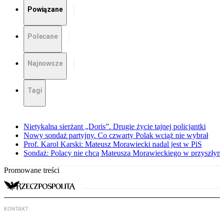
Powiązane
Polecane
Najnowsze
Tagi
Nietykalna sierżant „Doris”. Drugie życie tajnej policjantki
Nowy sondaż partyjny. Co czwarty Polak wciąż nie wybrał
Prof. Karol Karski: Mateusz Morawiecki nadal jest w PiS
Sondaż: Polacy nie chcą Mateusza Morawieckiego w przyszłym
Promowane treści
KONTAKT