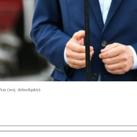
az (woj. dolnośląskie)