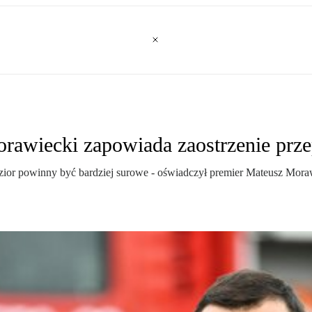
orawiecki zapowiada zaostrzenie prz
ezior powinny być bardziej surowe - oświadczył premier Mateusz Moraw