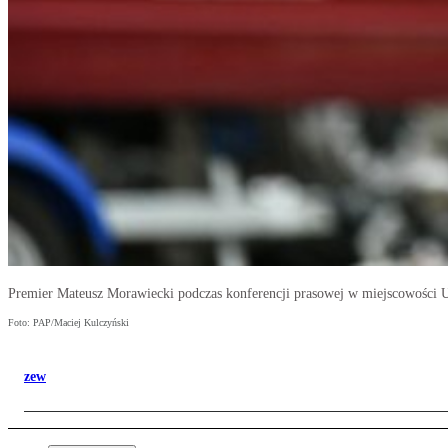
Premier Mateusz Morawiecki podczas konferencji prasowej w miejscowości Ur
Foto: PAP/Maciej Kulczyński
zew