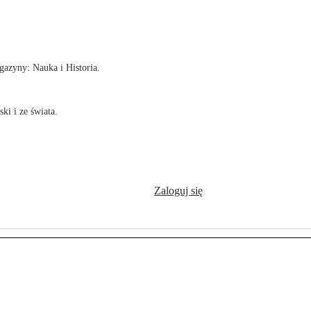
!
azyny: Nauka i Historia.
ki i ze świata.
Zaloguj się