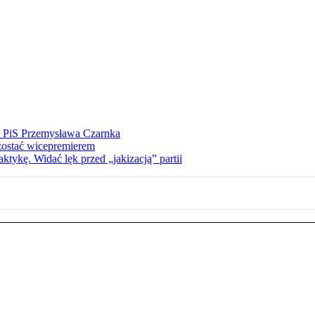
ez PiS Przemysława Czarnka
zostać wicepremierem
tykę. Widać lęk przed „jakizacją” partii