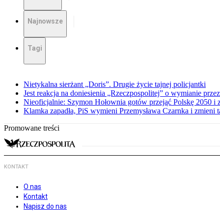
Najnowsze
Tagi
Nietykalna sierżant „Doris”. Drugie życie tajnej policjantki
Jest reakcja na doniesienia „Rzeczpospolitej” o wymianie prz
Nieoficjalnie: Szymon Hołownia gotów przejąć Polskę 2050 i 
Klamka zapadła, PiS wymieni Przemysława Czarnka i zmieni tak
Promowane treści
KONTAKT
O nas
Kontakt
Napisz do nas