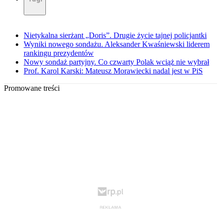
Nietykalna sierżant „Doris”. Drugie życie tajnej policjantki
Wyniki nowego sondażu. Aleksander Kwaśniewski liderem
rankingu prezydentów
Nowy sondaż partyjny. Co czwarty Polak wciąż nie wybrał
Prof. Karol Karski: Mateusz Morawiecki nadal jest w PiS
Promowane treści