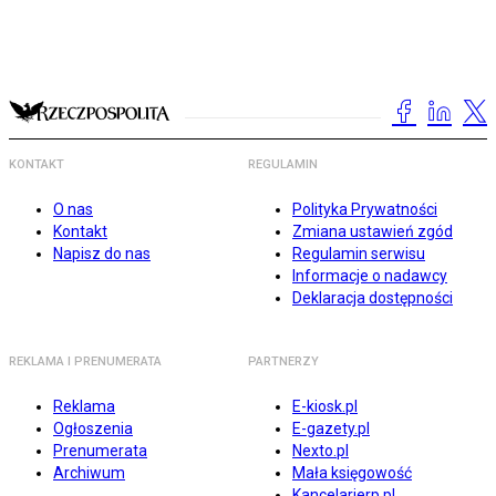
KONTAKT
REGULAMIN
O nas
Polityka Prywatności
Kontakt
Zmiana ustawień zgód
Napisz do nas
Regulamin serwisu
Informacje o nadawcy
Deklaracja dostępności
REKLAMA I PRENUMERATA
PARTNERZY
Reklama
E-kiosk.pl
Ogłoszenia
E-gazety.pl
Prenumerata
Nexto.pl
Archiwum
Mała księgowość
Kancelarierp.pl