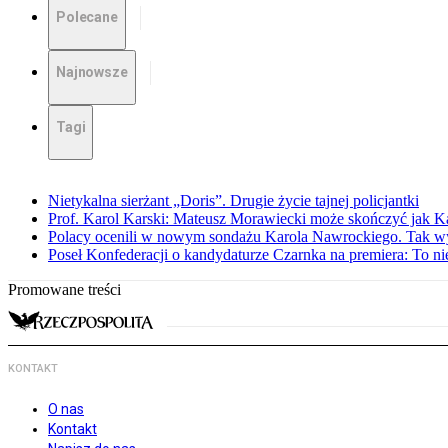
Polecane
Najnowsze
Tagi
Nietykalna sierżant „Doris”. Drugie życie tajnej policjantki
Prof. Karol Karski: Mateusz Morawiecki może skończyć jak K
Polacy ocenili w nowym sondażu Karola Nawrockiego. Tak w
Poseł Konfederacji o kandydaturze Czarnka na premiera: To ni
Promowane treści
KONTAKT
O nas
Kontakt