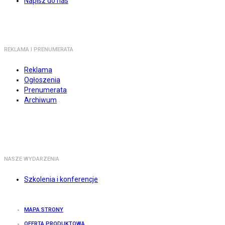
Napisz do nas
REKLAMA I PRENUMERATA
Reklama
Ogłoszenia
Prenumerata
Archiwum
NASZE WYDARZENIA
Szkolenia i konferencje
MAPA STRONY
OFERTA PRODUKTOWA