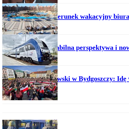
BIURA PODRÓŻY
Nowy kierunek wakacyjny biura
SZYNOWY
Pesa: stabilna perspektywa i no
POLITYKA
Trzaskowski w Bydgoszczy: Idę 
PRZESTĘPCZOŚĆ