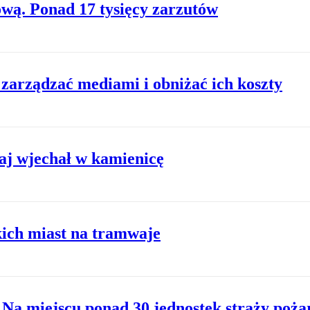
ową. Ponad 17 tysięcy zarzutów
zarządzać mediami i obniżać ich koszty
j wjechał w kamienicę
kich miast na tramwaje
 Na miejscu ponad 30 jednostek straży poża