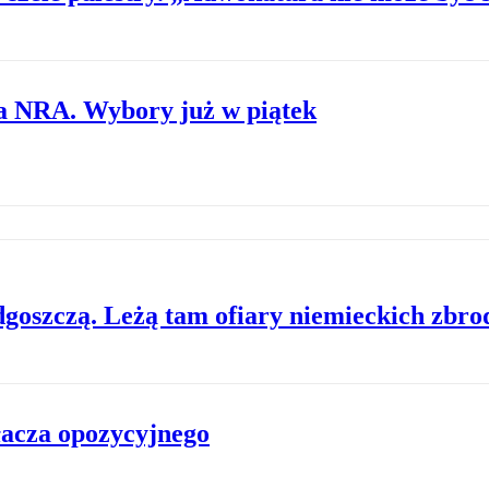
a NRA. Wybory już w piątek
dgoszczą. Leżą tam ofiary niemieckich zbro
acza opozycyjnego