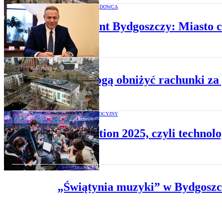
OKIEM SAMORZĄDOWCA
Prezydent Bydgoszczy: Miasto c
Z REGIONÓW
OZE mogą obniżyć rachunki za p
MATERIAŁ PROMOCYJNY
HackNation 2025, czyli technolog
ARCHITEKTURA
„Świątynia muzyki” w Bydgoszcz