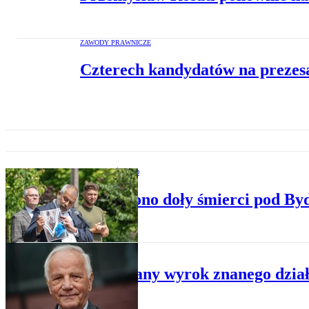
ZAWODY PRAWNICZE
Czterech kandydatów na prezes
SPOŁECZEŃSTWO
Znaleziono doły śmierci pod By
KRAJ
Anulowany wyrok znanego dział