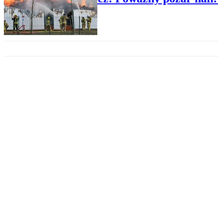
PRAWO W REGIONACH
Mieszkańcy coraz częściej pod
DESIGN
Kawiarnia z Bydgoszczy najpięk
POPULARNE TRENDY
Polskie miasta czekają na głosy 