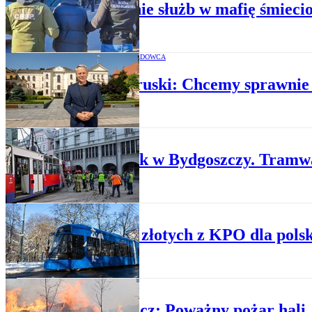
Uderzenie służb w mafię śmieci
OKIEM SAMORZĄDOWCA
Rafał Bruski: Chcemy sprawnie 
WYPADKI
Wypadek w Bydgoszczy. Tramwa
Z REGIONÓW
Miliony złotych z KPO dla pols
WYPADKI
Bydgoszcz: Poważny pożar hali.