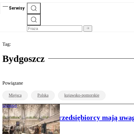
Serwisy
Tag:
Bydgoszcz
Powiązane
Miejsca
Polska
kujawsko-pomorskie
SZYNOWY
Samorządowcy i przedsiębiorcy mają uwagi