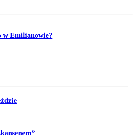
o w Emilianowie?
eździe
 skansenem”