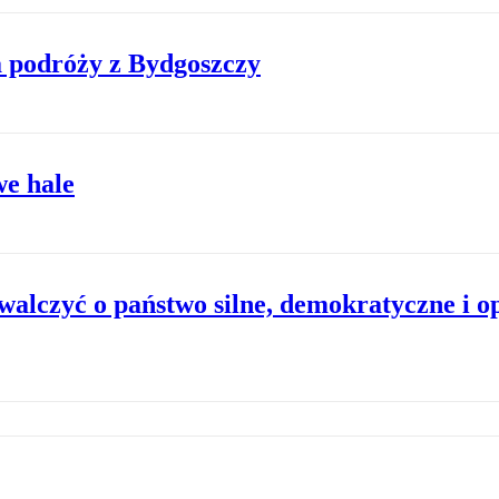
 podróży z Bydgoszczy
we hale
walczyć o państwo silne, demokratyczne i o