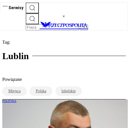
Serwisy
Tag:
Lublin
Powiązane
Miejsca
Polska
lubelskie
POLITYKA
Donald Tusk o Romanie Giertychu: Jeśli
złamał prawo, jest out