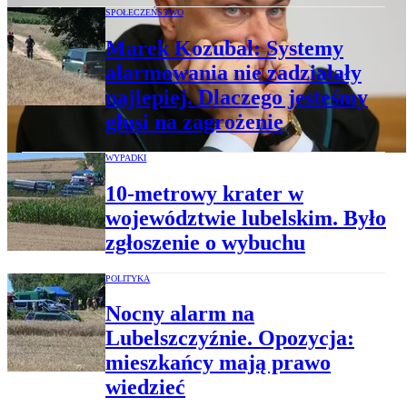
SPOŁECZEŃSTWO
Marek Kozubal: Systemy
alarmowania nie zadziałały
najlepiej. Dlaczego jesteśmy
głusi na zagrożenie
WYPADKI
10-metrowy krater w
województwie lubelskim. Było
zgłoszenie o wybuchu
POLITYKA
Nocny alarm na
Lubelszczyźnie. Opozycja:
mieszkańcy mają prawo
wiedzieć