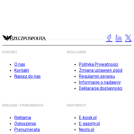
KONTAKT
REGULAMIN
O nas
Polityka Prywatności
Kontakt
Zmiana ustawień zgód
Napisz do nas
Regulamin serwisu
Informacje o nadawcy
Deklaracja dostępności
REKLAMA I PRENUMERATA
PARTNERZY
Reklama
E-kiosk.pl
Ogłoszenia
E-gazety.pl
Prenumerata
Nexto.pl