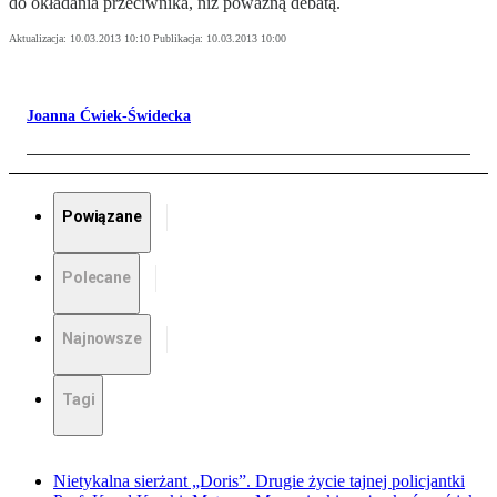
do okładania przeciwnika, niż poważną debatą.
Aktualizacja:
10.03.2013 10:10
Publikacja:
10.03.2013 10:00
Joanna Ćwiek-Świdecka
Powiązane
Polecane
Najnowsze
Tagi
Nietykalna sierżant „Doris”. Drugie życie tajnej policjantki