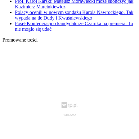
Prof. Karol Karski: Mateusz Morawiecki może skończyć jak
Kazimierz Marcinkiewicz
Polacy ocenili w nowym sondażu Karola Nawrockiego. Tak
wypada na tle Dudy i Kwaśniewskiego
Poseł Konfederacji o kandydaturze Czarnka na premiera: To
nie mogło się udać
Promowane treści