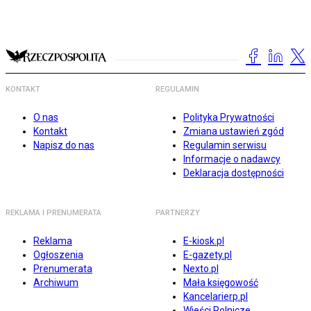
KONTAKT
REGULAMIN
O nas
Polityka Prywatności
Kontakt
Zmiana ustawień zgód
Napisz do nas
Regulamin serwisu
Informacje o nadawcy
Deklaracja dostępności
REKLAMA I PRENUMERATA
PARTNERZY
Reklama
E-kiosk.pl
Ogłoszenia
E-gazety.pl
Prenumerata
Nexto.pl
Archiwum
Mała księgowość
Kancelarierp.pl
Wieści Rolnicze