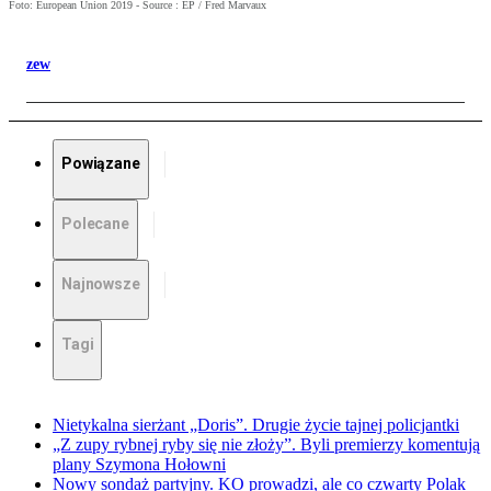
Foto: European Union 2019 - Source : EP / Fred Marvaux
zew
Powiązane
Polecane
Najnowsze
Tagi
Nietykalna sierżant „Doris”. Drugie życie tajnej policjantki
„Z zupy rybnej ryby się nie złoży”. Byli premierzy komentują
plany Szymona Hołowni
Nowy sondaż partyjny. KO prowadzi, ale co czwarty Polak