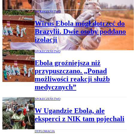
SPOŁECZEŃSTWO
Wirus Ebola mógł dotrzeć do
Brazylii. Dwie osoby poddano
izolacji
SPOŁECZEŃSTWO
Ebola groźniejsza niż
przypuszczano. „Ponad
możliwości reakcji służb
medycznych”
SPOŁECZEŃSTWO
W Ugandzie Ebola, ale
eksperci z NIK tam pojechali
DYPLOMACJA