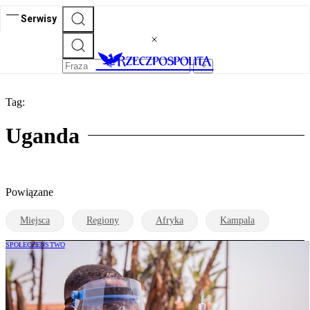
Serwisy
Tag:
Uganda
Powiązane
Miejsca
Regiony
Afryka
Kampala
SPOŁECZEŃSTWO
WHO: Coraz więcej przypadków
zakażenia ebolą w Demokratycznej
Republice Konga