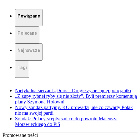
Powiązane
Polecane
Najnowsze
Tagi
Nietykalna sierżant „Doris”. Drugie życie tajnej policjantki
„Z zupy rybnej ryby się nie złoży”. Byli premierzy komentują
plany Szymona Hołowni
Nowy sondaż partyjny. KO prowadzi, ale co czwarty Polak
nie ma swojej partii
Sondaż: Polacy sceptyczni co do powrotu Mateusza
Morawieckiego do PiS
Promowane treści