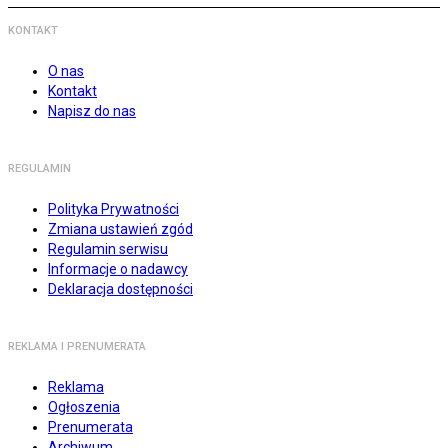
KONTAKT
O nas
Kontakt
Napisz do nas
REGULAMIN
Polityka Prywatności
Zmiana ustawień zgód
Regulamin serwisu
Informacje o nadawcy
Deklaracja dostępności
REKLAMA I PRENUMERATA
Reklama
Ogłoszenia
Prenumerata
Archiwum