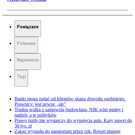
Powiązane
Polecane
Najnowsze
Tagi
Banki mogą żądać od klientów skanu dowodu osobistego.
Prawnicy: jest pewne „ale”
Trudna walka z samowolą budowlaną. NIK wini gminy i
nadzór, a te polityków
Prawo jazdy nie wystarczy do wynajęcia auta. Kary nawet do
30 tys. zł
Zakaz wyjazdu do sanatorium przez rok. Resort planuje