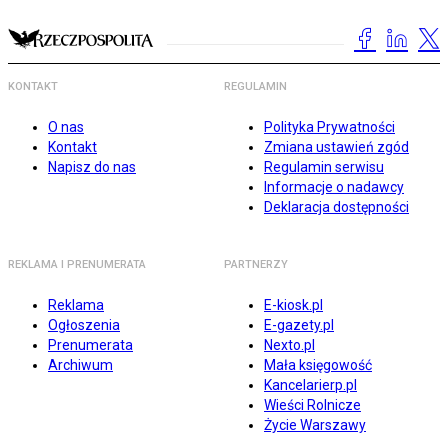
KONTAKT
REGULAMIN
O nas
Polityka Prywatności
Kontakt
Zmiana ustawień zgód
Napisz do nas
Regulamin serwisu
Informacje o nadawcy
Deklaracja dostępności
REKLAMA I PRENUMERATA
PARTNERZY
Reklama
E-kiosk.pl
Ogłoszenia
E-gazety.pl
Prenumerata
Nexto.pl
Archiwum
Mała księgowość
Kancelarierp.pl
Wieści Rolnicze
Życie Warszawy