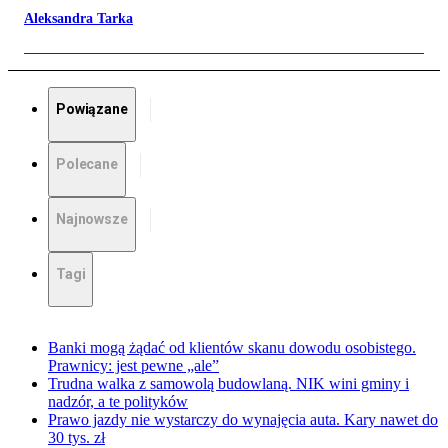
Aleksandra Tarka
Powiązane
Polecane
Najnowsze
Tagi
Banki mogą żądać od klientów skanu dowodu osobistego.
Prawnicy: jest pewne „ale”
Trudna walka z samowolą budowlaną. NIK wini gminy i
nadzór, a te polityków
Prawo jazdy nie wystarczy do wynajęcia auta. Kary nawet do
30 tys. zł