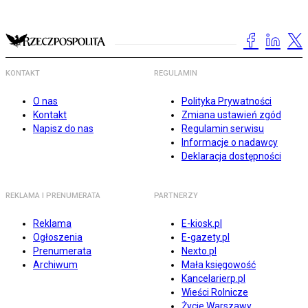
KONTAKT
REGULAMIN
O nas
Polityka Prywatności
Kontakt
Zmiana ustawień zgód
Napisz do nas
Regulamin serwisu
Informacje o nadawcy
Deklaracja dostępności
REKLAMA I PRENUMERATA
PARTNERZY
Reklama
E-kiosk.pl
Ogłoszenia
E-gazety.pl
Prenumerata
Nexto.pl
Archiwum
Mała księgowość
Kancelarierp.pl
Wieści Rolnicze
Życie Warszawy