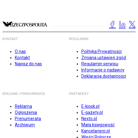
KONTAKT
REGULAMIN
O nas
Polityka Prywatności
Kontakt
Zmiana ustawień zgód
Napisz do nas
Regulamin serwisu
Informacje o nadawcy
Deklaracja dostępności
REKLAMA I PRENUMERATA
PARTNERZY
Reklama
E-kiosk.pl
Ogłoszenia
E-gazety.pl
Prenumerata
Nexto.pl
Archiwum
Mała księgowość
Kancelarierp.pl
Wieści Rolnicze