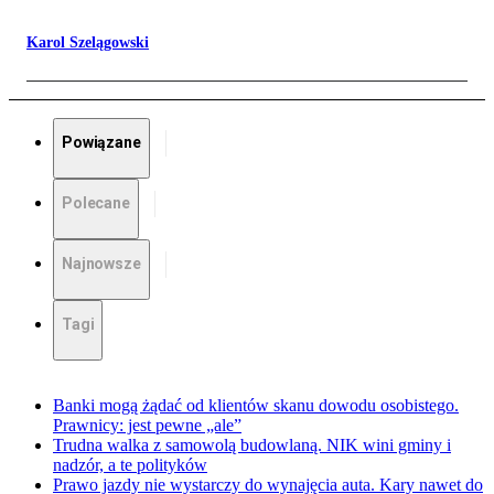
Karol Szelągowski
Powiązane
Polecane
Najnowsze
Tagi
Banki mogą żądać od klientów skanu dowodu osobistego.
Prawnicy: jest pewne „ale”
Trudna walka z samowolą budowlaną. NIK wini gminy i
nadzór, a te polityków
Prawo jazdy nie wystarczy do wynajęcia auta. Kary nawet do