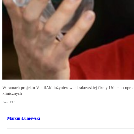
W ramach projektu VentilAid inżynierowie krakowskiej firmy Urbicum opraco
klinicznych
Foto: PAP
Marcin Łuniewski