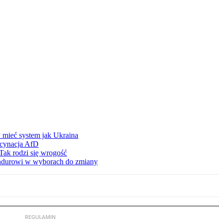
 mieć system jak Ukraina
scynacja AfD
Tak rodzi się wrogość
ndurowi w wyborach do zmiany
REGULAMIN