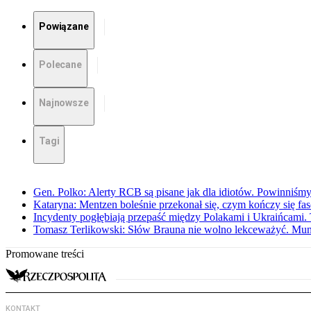
Powiązane
Polecane
Najnowsze
Tagi
Gen. Polko: Alerty RCB są pisane jak dla idiotów. Powinniśmy
Kataryna: Mentzen boleśnie przekonał się, czym kończy się fa
Incydenty pogłębiają przepaść między Polakami i Ukraińcami. 
Tomasz Terlikowski: Słów Brauna nie wolno lekceważyć. Mu
Promowane treści
KONTAKT