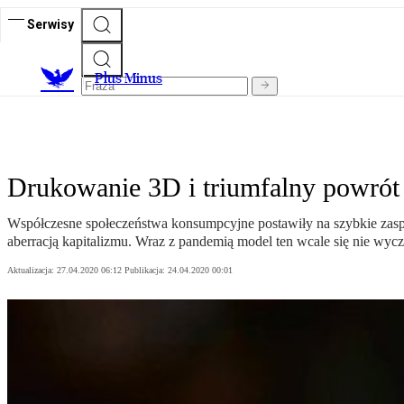
Serwisy
Plus Minus
Drukowanie 3D i triumfalny powrót 
Współczesne społeczeństwa konsumpcyjne postawiły na szybkie zaspo
aberracją kapitalizmu. Wraz z pandemią model ten wcale się nie wyc
Aktualizacja:
27.04.2020 06:12
Publikacja:
24.04.2020 00:01