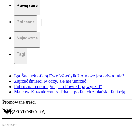
Powiązane
Polecane
Najnowsze
Tagi
Iga Świątek ofiarą Ewy Woydyłło? A może jest odwrotnie?
Zajrzeć śmierci w oczy, ale nie umrzeć
Publiczna moc religii. „Jan Paweł II ją wyczuł”
Mateusz Kusznierewicz. Płynął po falach z ułańską fantazją
Promowane treści
KONTAKT