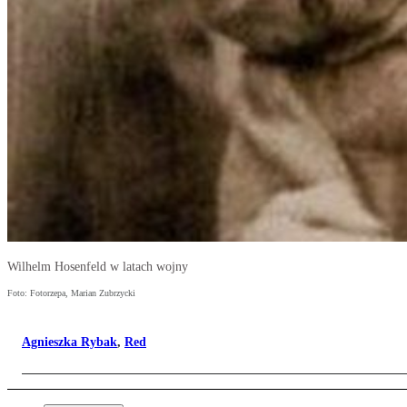
Wilhelm Hosenfeld w latach wojny
Foto: Fotorzepa, Marian Zubrzycki
Agnieszka Rybak
,
Red