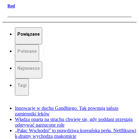
Red
Powiązane
Polecane
Najnowsze
Tagi
Innowacje w duchu Gandhiego. Tak powstają tańsze
zamienniki leków
Władza oparta na strachu chwieje się, gdy poddani przestają
odgrywać narzucone role
„Pałac Wschodni” to prawdziwa koreańska perła. Netfliksowi
k-dramy wychodzą znakomicie