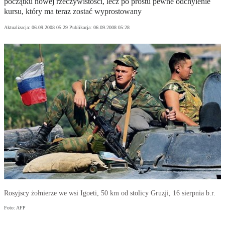
początku nowej rzeczywistości, lecz po prostu pewne odchylenie
kursu, który ma teraz zostać wyprostowany
Aktualizacja:
06.09.2008 05:29
Publikacja:
06.09.2008 05:28
Rosyjscy żołnierze we wsi Igoeti, 50 km od stolicy Gruzji, 16 sierpnia b.r.
Foto: AFP