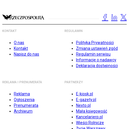
KONTAKT
REGULAMIN
O nas
Polityka Prywatności
Kontakt
Zmiana ustawień zgód
Napisz do nas
Regulamin serwisu
Informacje o nadawcy
Deklaracja dostępności
REKLAMA I PRENUMERATA
PARTNERZY
Reklama
E-kiosk.pl
Ogłoszenia
E-gazety.pl
Prenumerata
Nexto.pl
Archiwum
Mała księgowość
Kancelarierp.pl
Wieści Rolnicze
Życie Warszawy