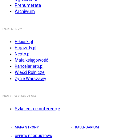
Prenumerata
Archiwum
PARTNERZY
E-kiosk.pl
E-gazety.pl
Nexto.pl
Mała księgowość
Kancelarierp.pl
Wieści Rolnicze
Życie Warszawy
NASZE WYDARZENIA
Szkolenia i konferencje
MAPA STRONY
KALENDARIUM
OFERTA PRODUKTOWA