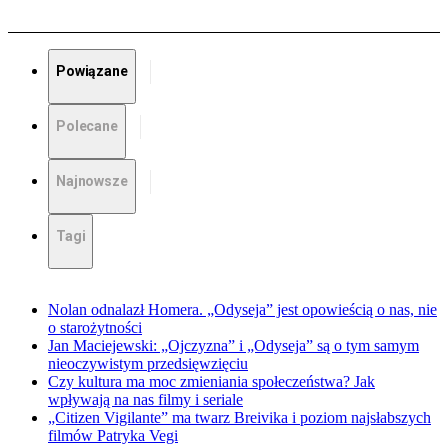
Powiązane
Polecane
Najnowsze
Tagi
Nolan odnalazł Homera. „Odyseja” jest opowieścią o nas, nie
o starożytności
Jan Maciejewski: „Ojczyzna” i „Odyseja” są o tym samym
nieoczywistym przedsięwzięciu
Czy kultura ma moc zmieniania społeczeństwa? Jak
wpływają na nas filmy i seriale
„Citizen Vigilante” ma twarz Breivika i poziom najsłabszych
filmów Patryka Vegi