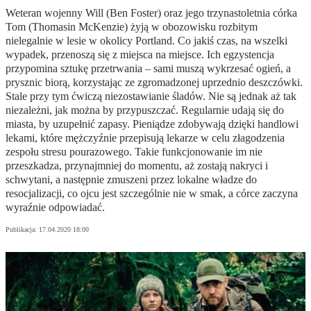
Weteran wojenny Will (Ben Foster) oraz jego trzynastoletnia córka
Tom (Thomasin McKenzie) żyją w obozowisku rozbitym
nielegalnie w lesie w okolicy Portland. Co jakiś czas, na wszelki
wypadek, przenoszą się z miejsca na miejsce. Ich egzystencja
przypomina sztukę przetrwania – sami muszą wykrzesać ogień, a
prysznic biorą, korzystając ze zgromadzonej uprzednio deszczówki.
Stale przy tym ćwiczą niezostawianie śladów. Nie są jednak aż tak
niezależni, jak można by przypuszczać. Regularnie udają się do
miasta, by uzupełnić zapasy. Pieniądze zdobywają dzięki handlowi
lekami, które mężczyźnie przepisują lekarze w celu złagodzenia
zespołu stresu pourazowego. Takie funkcjonowanie im nie
przeszkadza, przynajmniej do momentu, aż zostają nakryci i
schwytani, a następnie zmuszeni przez lokalne władze do
resocjalizacji, co ojcu jest szczególnie nie w smak, a córce zaczyna
wyraźnie odpowiadać.
Publikacja:
17.04.2020 18:00