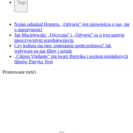
Tagi
Nolan odnalazł Homera. „Odyseja” jest opowieścią o nas, nie
o starożytności
Jan Maciejewski: „Ojczyzna” i „Odyseja” są o tym samym
nieoczywistym przedsięwzięciu
Czy kultura ma moc zmieniania społeczeństwa? Jak
wpływają na nas filmy i seriale
„Citizen Vigilante” ma twarz Breivika i poziom najsłabszych
filmów Patryka Vegi
Promowane treści