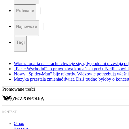
Polecane
Najnowsze
Tagi
Władza oparta na strachu chwieje się, gdy poddani przestają o
„Pałac Wschodni” to prawdziwa koreańska perła. Netfliksowi
Nowy „Spider-Man” bije rekordy. Widzowie potrzebują właśnie
Muzyka przestała zmieniać świat. Dziś trudno byłoby o koncer
Promowane treści
KONTAKT
O nas