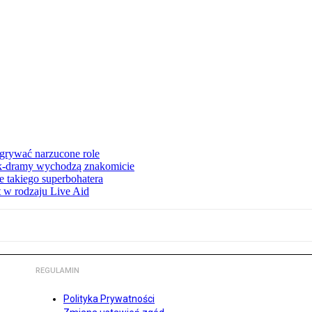
dgrywać narzucone role
 k-dramy wychodzą znakomicie
 takiego superbohatera
t w rodzaju Live Aid
REGULAMIN
Polityka Prywatności