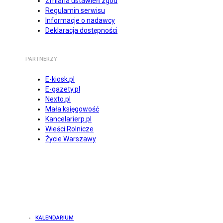
Zmiana ustawień zgód
Regulamin serwisu
Informacje o nadawcy
Deklaracja dostępności
PARTNERZY
E-kiosk.pl
E-gazety.pl
Nexto.pl
Mała księgowość
Kancelarierp.pl
Wieści Rolnicze
Życie Warszawy
KALENDARIUM