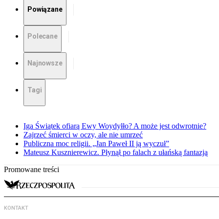
Powiązane
Polecane
Najnowsze
Tagi
Iga Świątek ofiarą Ewy Woydyłło? A może jest odwrotnie?
Zajrzeć śmierci w oczy, ale nie umrzeć
Publiczna moc religii. „Jan Paweł II ją wyczuł”
Mateusz Kusznierewicz. Płynął po falach z ułańską fantazją
Promowane treści
KONTAKT