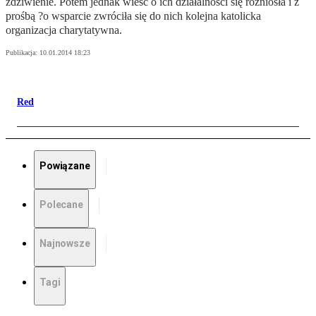
zdziwienie. Potem jednak wieść o ich działalności się rozniosła i z
prośbą ?o wsparcie zwróciła się do nich kolejna katolicka
organizacja charytatywna.
Publikacja:
10.01.2014 18:23
Red
Powiązane
Polecane
Najnowsze
Tagi