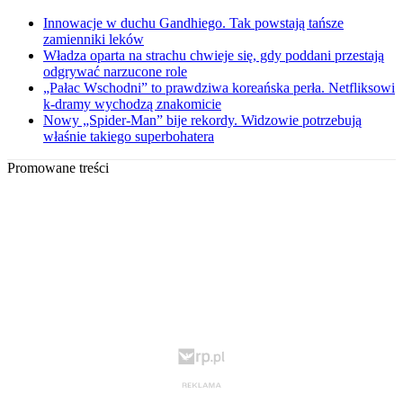
Innowacje w duchu Gandhiego. Tak powstają tańsze
zamienniki leków
Władza oparta na strachu chwieje się, gdy poddani przestają
odgrywać narzucone role
„Pałac Wschodni” to prawdziwa koreańska perła. Netfliksowi
k-dramy wychodzą znakomicie
Nowy „Spider-Man” bije rekordy. Widzowie potrzebują
właśnie takiego superbohatera
Promowane treści