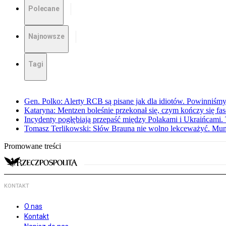
Polecane
Najnowsze
Tagi
Gen. Polko: Alerty RCB są pisane jak dla idiotów. Powinniśmy
Kataryna: Mentzen boleśnie przekonał się, czym kończy się fa
Incydenty pogłębiają przepaść między Polakami i Ukraińcami. 
Tomasz Terlikowski: Słów Brauna nie wolno lekceważyć. Mu
Promowane treści
KONTAKT
O nas
Kontakt