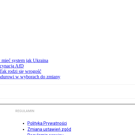
 mieć system jak Ukraina
scynacja AfD
Tak rodzi się wrogość
ndurowi w wyborach do zmiany
REGULAMIN
Polityka Prywatności
Zmiana ustawień zgód