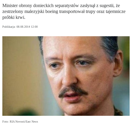
Minister obrony donieckich separatystów zasłynął z sugestii, że
zestrzelony malezyjski boeing transportował trupy oraz tajemnicze
próbki krwi.
Publikacja:
08.08.2014 12:00
Foto: RIA Novosti/East News