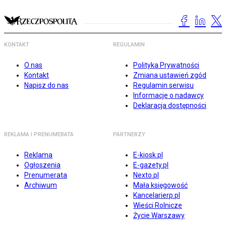
KONTAKT
REGULAMIN
O nas
Polityka Prywatności
Kontakt
Zmiana ustawień zgód
Napisz do nas
Regulamin serwisu
Informacje o nadawcy
Deklaracja dostępności
REKLAMA I PRENUMERATA
PARTNERZY
Reklama
E-kiosk.pl
Ogłoszenia
E-gazety.pl
Prenumerata
Nexto.pl
Archiwum
Mała księgowość
Kancelarierp.pl
Wieści Rolnicze
Życie Warszawy