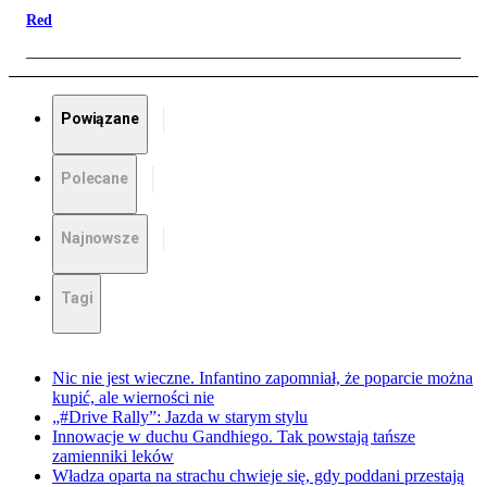
Red
Powiązane
Polecane
Najnowsze
Tagi
Nic nie jest wieczne. Infantino zapomniał, że poparcie można
kupić, ale wierności nie
„#Drive Rally”: Jazda w starym stylu
Innowacje w duchu Gandhiego. Tak powstają tańsze
zamienniki leków
Władza oparta na strachu chwieje się, gdy poddani przestają