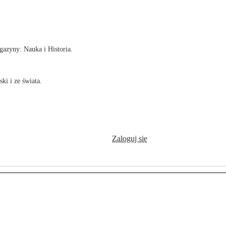
!
azyny: Nauka i Historia.
ki i ze świata.
Zaloguj się