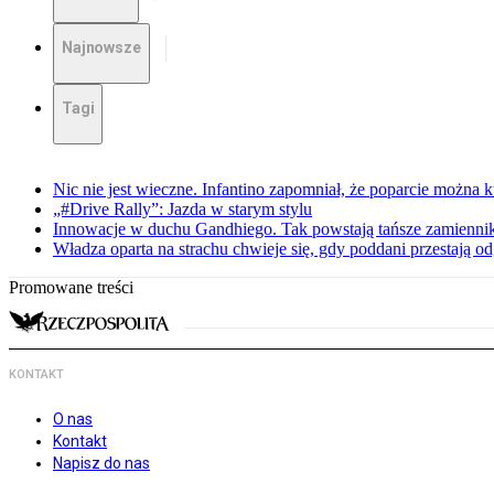
Najnowsze
Tagi
Nic nie jest wieczne. Infantino zapomniał, że poparcie można k
„#Drive Rally”: Jazda w starym stylu
Innowacje w duchu Gandhiego. Tak powstają tańsze zamienni
Władza oparta na strachu chwieje się, gdy poddani przestają o
Promowane treści
KONTAKT
O nas
Kontakt
Napisz do nas