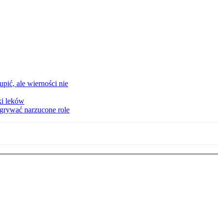
upić, ale wierności nie
ki leków
dgrywać narzucone role