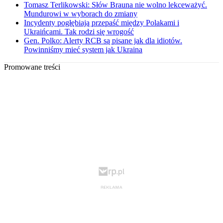
Tomasz Terlikowski: Słów Brauna nie wolno lekceważyć.
Mundurowi w wyborach do zmiany
Incydenty pogłębiają przepaść między Polakami i
Ukraińcami. Tak rodzi się wrogość
Gen. Polko: Alerty RCB są pisane jak dla idiotów.
Powinniśmy mieć system jak Ukraina
Promowane treści