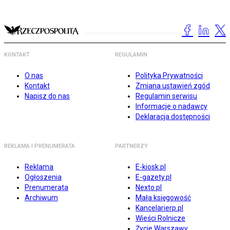
KONTAKT
REGULAMIN
O nas
Polityka Prywatności
Kontakt
Zmiana ustawień zgód
Napisz do nas
Regulamin serwisu
Informacje o nadawcy
Deklaracja dostępności
REKLAMA I PRENUMERATA
PARTNERZY
Reklama
E-kiosk.pl
Ogłoszenia
E-gazety.pl
Prenumerata
Nexto.pl
Archiwum
Mała księgowość
Kancelarierp.pl
Wieści Rolnicze
Życie Warszawy