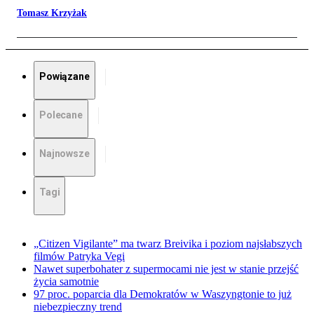
Tomasz Krzyżak
Powiązane
Polecane
Najnowsze
Tagi
„Citizen Vigilante” ma twarz Breivika i poziom najsłabszych
filmów Patryka Vegi
Nawet superbohater z supermocami nie jest w stanie przejść
życia samotnie
97 proc. poparcia dla Demokratów w Waszyngtonie to już
niebezpieczny trend