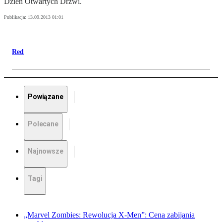
Dzień Otwartych Drzwi.
Publikacja:
13.09.2013 01:01
Red
Powiązane
Polecane
Najnowsze
Tagi
„Marvel Zombies: Rewolucja X-Men”: Cena zabijania