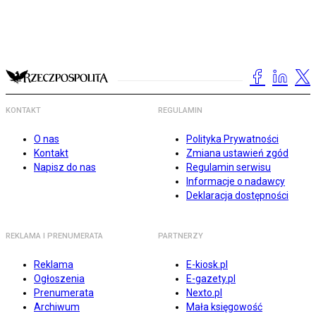
KONTAKT
REGULAMIN
O nas
Polityka Prywatności
Kontakt
Zmiana ustawień zgód
Napisz do nas
Regulamin serwisu
Informacje o nadawcy
Deklaracja dostępności
REKLAMA I PRENUMERATA
PARTNERZY
Reklama
E-kiosk.pl
Ogłoszenia
E-gazety.pl
Prenumerata
Nexto.pl
Archiwum
Mała księgowość