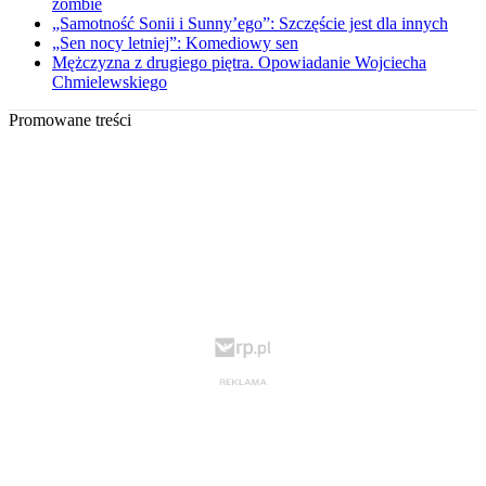
zombie
„Samotność Sonii i Sunny’ego”: Szczęście jest dla innych
„Sen nocy letniej”: Komediowy sen
Mężczyzna z drugiego piętra. Opowiadanie Wojciecha
Chmielewskiego
Promowane treści