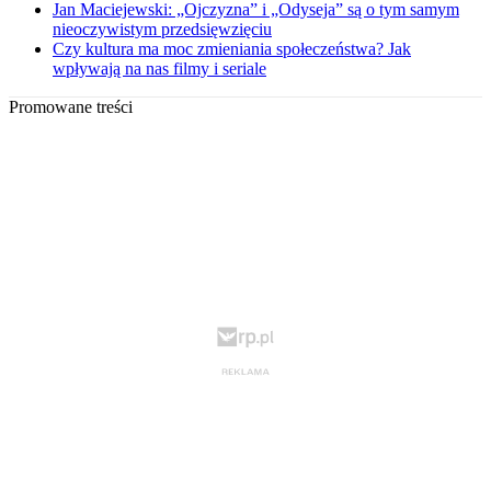
Jan Maciejewski: „Ojczyzna” i „Odyseja” są o tym samym
nieoczywistym przedsięwzięciu
Czy kultura ma moc zmieniania społeczeństwa? Jak
wpływają na nas filmy i seriale
Promowane treści