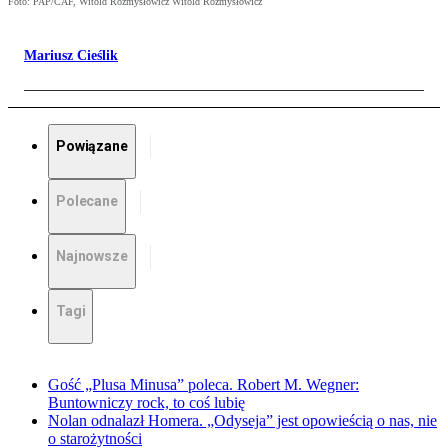
Foto: PAP/CAF, Witold Rozmysłowicz Witold Rozmysłowicz
Mariusz Cieślik
Powiązane
Polecane
Najnowsze
Tagi
Gość „Plusa Minusa” poleca. Robert M. Wegner:
Buntowniczy rock, to coś lubię
Nolan odnalazł Homera. „Odyseja” jest opowieścią o nas, nie
o starożytności