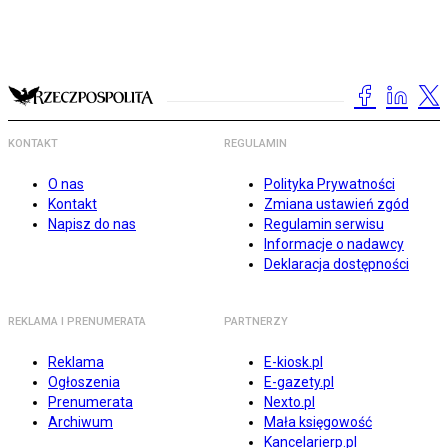
KONTAKT
REGULAMIN
O nas
Polityka Prywatności
Kontakt
Zmiana ustawień zgód
Napisz do nas
Regulamin serwisu
Informacje o nadawcy
Deklaracja dostępności
REKLAMA I PRENUMERATA
PARTNERZY
Reklama
E-kiosk.pl
Ogłoszenia
E-gazety.pl
Prenumerata
Nexto.pl
Archiwum
Mała księgowość
Kancelarierp.pl