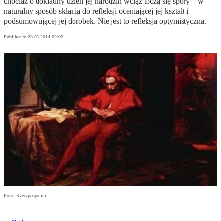
chociaż o dokładny dzień jej narodzin wciąż toczą się spory – w
naturalny sposób skłania do refleksji oceniającej jej kształt i
podsumowującej jej dorobek. Nie jest to refleksja optymistyczna.
Publikacja:
28.06.2014 02:02
Foto: Rzeczpospolita