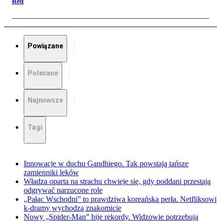
Red
Powiązane
Polecane
Najnowsze
Tagi
Innowacje w duchu Gandhiego. Tak powstają tańsze
zamienniki leków
Władza oparta na strachu chwieje się, gdy poddani przestają
odgrywać narzucone role
„Pałac Wschodni” to prawdziwa koreańska perła. Netfliksowi
k-dramy wychodzą znakomicie
Nowy „Spider-Man” bije rekordy. Widzowie potrzebują