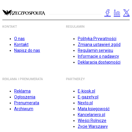
KONTAKT
REGULAMIN
O nas
Polityka Prywatności
Kontakt
Zmiana ustawień zgód
Napisz do nas
Regulamin serwisu
Informacje o nadawcy
Deklaracja dostępności
REKLAMA I PRENUMERATA
PARTNERZY
Reklama
E-kiosk.pl
Ogłoszenia
E-gazety.pl
Prenumerata
Nexto.pl
Archiwum
Mała księgowość
Kancelarierp.pl
Wieści Rolnicze
Życie Warszawy