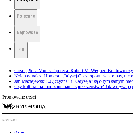
Polecane
Najnowsze
Tagi
Gość „Plusa Minusa” poleca. Robert M. Wegner: Buntowniczy r
Nolan odnalazł Homera. „Odyseja” jest opowieścią o nas, nie o
Jan Maciejewski: „Ojczyzna” i „Odyseja” są o tym samym nie
Czy kultura ma moc zmieniania społeczeństwa? Jak wpływają na
Promowane treści
KONTAKT
O nas