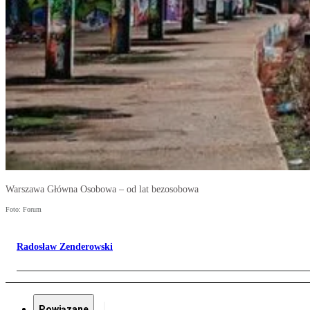
Warszawa Główna Osobowa – od lat bezosobowa
Foto: Forum
Radosław Zenderowski
Powiązane