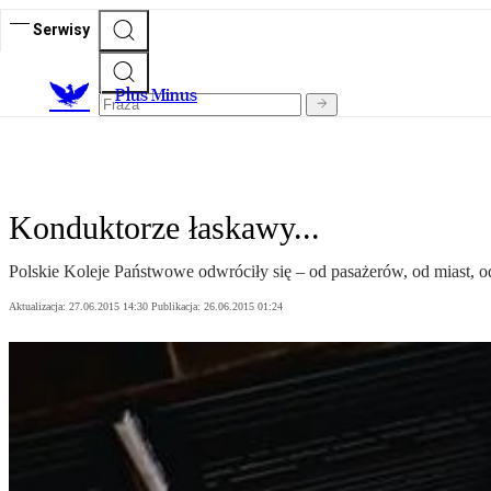
Serwisy
Plus Minus
Konduktorze łaskawy...
Polskie Koleje Państwowe odwróciły się – od pasażerów, od miast, od
Aktualizacja:
27.06.2015 14:30
Publikacja:
26.06.2015 01:24