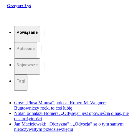
Grzegorz Łyś
Powiązane
Polecane
Najnowsze
Tagi
Gość „Plusa Minusa” poleca. Robert M. Wegner:
Buntowniczy rock, to coś lubię
Nolan odnalazł Homera. „Odyseja” jest opowieścią o nas, nie
o starożytności
Jan Maciejewski: „Ojczyzna” i „Odyseja” są o tym samym
nieoczywistym przedsięwzięciu