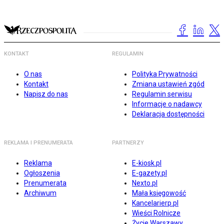
KONTAKT
REGULAMIN
O nas
Polityka Prywatności
Kontakt
Zmiana ustawień zgód
Napisz do nas
Regulamin serwisu
Informacje o nadawcy
Deklaracja dostępności
REKLAMA I PRENUMERATA
PARTNERZY
Reklama
E-kiosk.pl
Ogłoszenia
E-gazety.pl
Prenumerata
Nexto.pl
Archiwum
Mała księgowość
Kancelarierp.pl
Wieści Rolnicze
Życie Warszawy