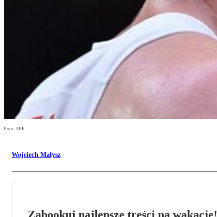
Foto: AFP
Wojciech Małysz
Zabookuj najlepsze treści na wakacje