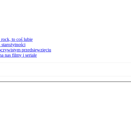
ock, to coś lubię
 starożytności
oczywistym przedsięwzięciu
 nas filmy i seriale