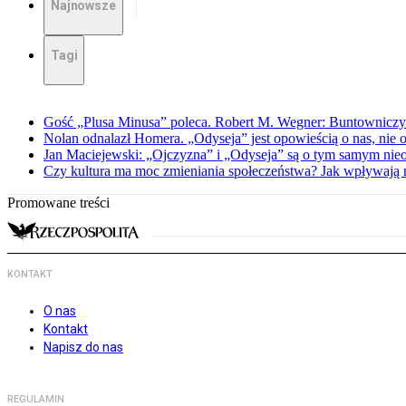
Najnowsze
Tagi
Gość „Plusa Minusa” poleca. Robert M. Wegner: Buntowniczy r
Nolan odnalazł Homera. „Odyseja” jest opowieścią o nas, nie o
Jan Maciejewski: „Ojczyzna” i „Odyseja” są o tym samym nie
Czy kultura ma moc zmieniania społeczeństwa? Jak wpływają na
Promowane treści
KONTAKT
O nas
Kontakt
Napisz do nas
REGULAMIN