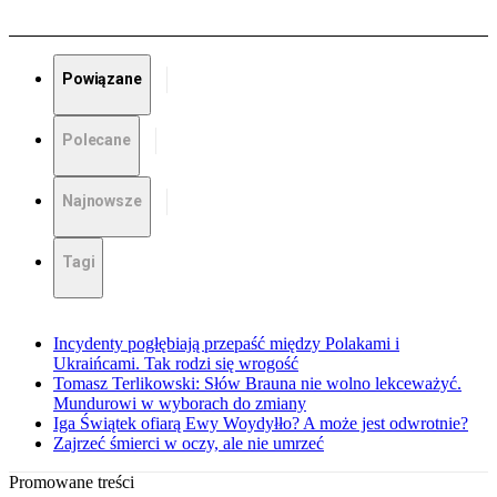
Powiązane
Polecane
Najnowsze
Tagi
Incydenty pogłębiają przepaść między Polakami i
Ukraińcami. Tak rodzi się wrogość
Tomasz Terlikowski: Słów Brauna nie wolno lekceważyć.
Mundurowi w wyborach do zmiany
Iga Świątek ofiarą Ewy Woydyłło? A może jest odwrotnie?
Zajrzeć śmierci w oczy, ale nie umrzeć
Promowane treści