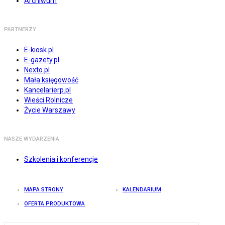
Archiwum
PARTNERZY
E-kiosk.pl
E-gazety.pl
Nexto.pl
Mała księgowość
Kancelarierp.pl
Wieści Rolnicze
Życie Warszawy
NASZE WYDARZENIA
Szkolenia i konferencje
MAPA STRONY
KALENDARIUM
OFERTA PRODUKTOWA