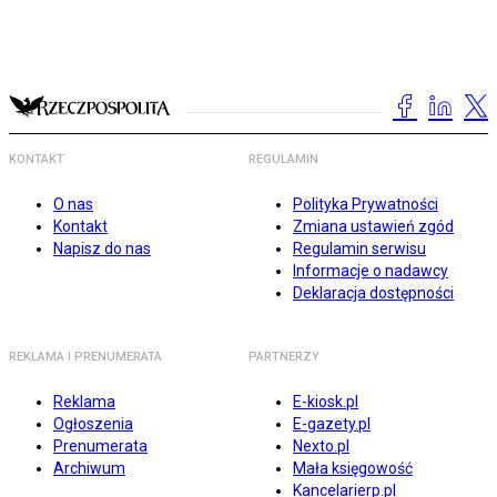
KONTAKT
REGULAMIN
O nas
Polityka Prywatności
Kontakt
Zmiana ustawień zgód
Napisz do nas
Regulamin serwisu
Informacje o nadawcy
Deklaracja dostępności
REKLAMA I PRENUMERATA
PARTNERZY
Reklama
E-kiosk.pl
Ogłoszenia
E-gazety.pl
Prenumerata
Nexto.pl
Archiwum
Mała księgowość
Kancelarierp.pl