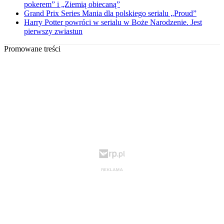
pokerem” i „Ziemią obiecaną”
Grand Prix Series Mania dla polskiego serialu „Proud”
Harry Potter powróci w serialu w Boże Narodzenie. Jest
pierwszy zwiastun
Promowane treści