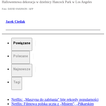
Halloweenowa dekoracja w dzielnicy Hancock Park w Los Angeles
Foto: DAVID SWANSON / AFP
Jacek Cieślak
Powiązane
Polecane
Najnowsze
Tagi
Netflix: „Maszyna do zabijania" bije rekordy popularności
Netflix: Filmowa polska uczta z „Misiem”, „Piłkarskim