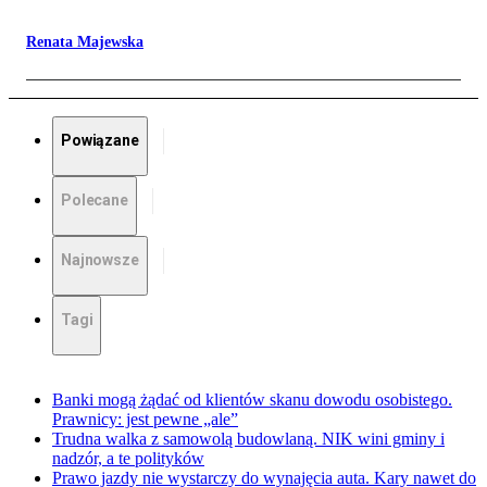
Renata Majewska
Powiązane
Polecane
Najnowsze
Tagi
Banki mogą żądać od klientów skanu dowodu osobistego.
Prawnicy: jest pewne „ale”
Trudna walka z samowolą budowlaną. NIK wini gminy i
nadzór, a te polityków
Prawo jazdy nie wystarczy do wynajęcia auta. Kary nawet do