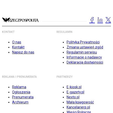
KONTAKT
REGULAMIN
O nas
Polityka Prywatności
Kontakt
Zmiana ustawień zgód
Napisz do nas
Regulamin serwisu
Informacje o nadawcy
Deklaracja dostępności
REKLAMA I PRENUMERATA
PARTNERZY
Reklama
E-kiosk.pl
Ogłoszenia
E-gazety.pl
Prenumerata
Nexto.pl
Archiwum
Mała księgowość
Kancelarierp.pl
Wieści Rolnicze