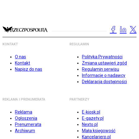
KONTAKT
REGULAMIN
O nas
Polityka Prywatności
Kontakt
Zmiana ustawień zgód
Napisz do nas
Regulamin serwisu
Informacje o nadawcy
Deklaracja dostępności
REKLAMA I PRENUMERATA
PARTNERZY
Reklama
E-kiosk.pl
Ogłoszenia
E-gazety.pl
Prenumerata
Nexto.pl
Archiwum
Mała księgowość
Kancelarierp.pl