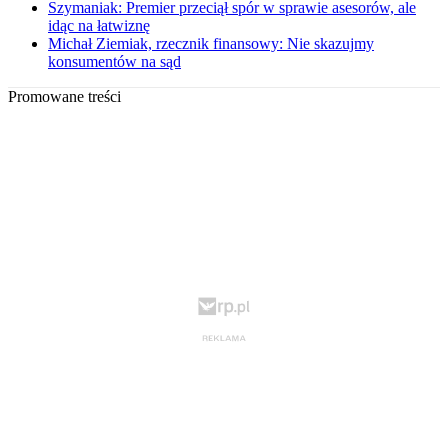
Szymaniak: Premier przeciął spór w sprawie asesorów, ale
idąc na łatwiznę
Michał Ziemiak, rzecznik finansowy: Nie skazujmy
konsumentów na sąd
Promowane treści