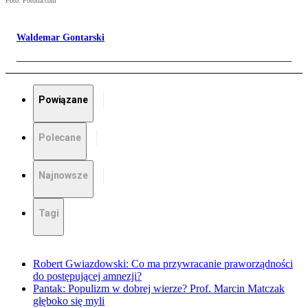
Foto: Fotolia.com
Waldemar Gontarski
Powiązane
Polecane
Najnowsze
Tagi
Robert Gwiazdowski: Co ma przywracanie praworządności
do postępującej amnezji?
Pantak: Populizm w dobrej wierze? Prof. Marcin Matczak
głęboko się myli