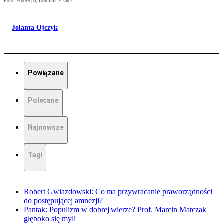
Foto: Fotorzepa, Dominik Pisarek
Jolanta Ojczyk
Powiązane
Polecane
Najnowsze
Tagi
Robert Gwiazdowski: Co ma przywracanie praworządności
do postępującej amnezji?
Pantak: Populizm w dobrej wierze? Prof. Marcin Matczak
głęboko się myli