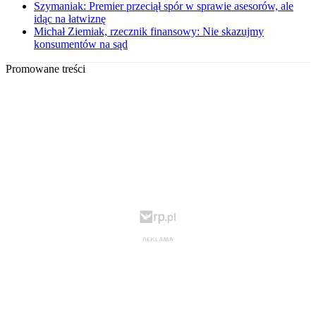
Szymaniak: Premier przeciął spór w sprawie asesorów, ale
idąc na łatwiznę
Michał Ziemiak, rzecznik finansowy: Nie skazujmy
konsumentów na sąd
Promowane treści