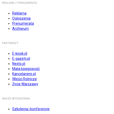
REKLAMA I PRENUMERATA
Reklama
Ogłoszenia
Prenumerata
Archiwum
PARTNERZY
E-kiosk.pl
E-gazety.pl
Nexto.pl
Mała księgowość
Kancelarierp.pl
Wieści Rolnicze
Życie Warszawy
NASZE WYDARZENIA
Szkolenia i konferencje