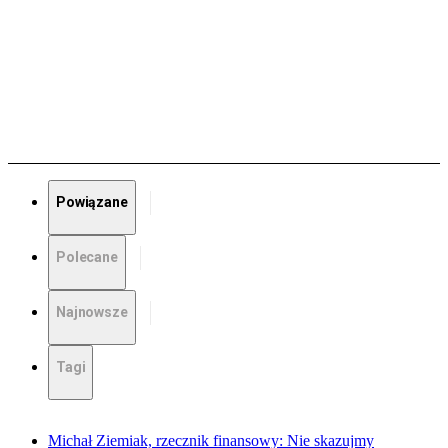
Powiązane
Polecane
Najnowsze
Tagi
Michał Ziemiak, rzecznik finansowy: Nie skazujmy