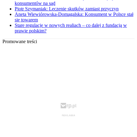
konsumentów na sąd
Piotr Szymaniak: Leczenie skutków zamiast przyczyn
Aneta Wiewiórowska-Domagalska: Konsument w Polsce stał
się towarem
Stare regulacje w nowych realiach – co dalej z fundacją w
prawie polskim?
Promowane treści