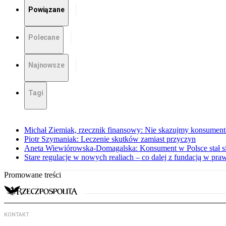
Powiązane
Polecane
Najnowsze
Tagi
Michał Ziemiak, rzecznik finansowy: Nie skazujmy konsumen
Piotr Szymaniak: Leczenie skutków zamiast przyczyn
Aneta Wiewiórowska-Domagalska: Konsument w Polsce stał s
Stare regulacje w nowych realiach – co dalej z fundacją w pra
Promowane treści
KONTAKT