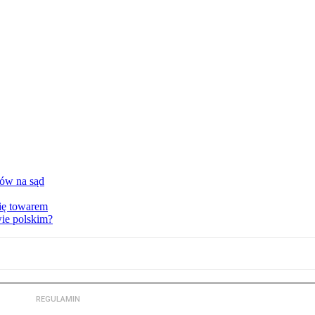
tów na sąd
ię towarem
wie polskim?
REGULAMIN