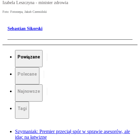
Izabela Leszczyna - minister zdrowia
Foto: Fotorzepa, Jakub Czermiński
Sebastian Sikorski
Powiązane
Polecane
Najnowsze
Tagi
Szymaniak: Premier przeciął spór w sprawie asesorów, ale
idąc na łatwiznę