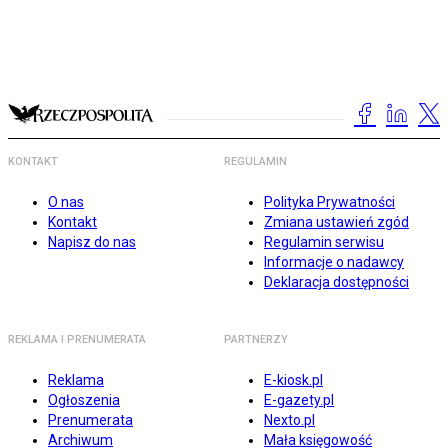
KONTAKT
REGULAMIN
O nas
Polityka Prywatności
Kontakt
Zmiana ustawień zgód
Napisz do nas
Regulamin serwisu
Informacje o nadawcy
Deklaracja dostępności
REKLAMA I PRENUMERATA
PARTNERZY
Reklama
E-kiosk.pl
Ogłoszenia
E-gazety.pl
Prenumerata
Nexto.pl
Archiwum
Mała księgowość