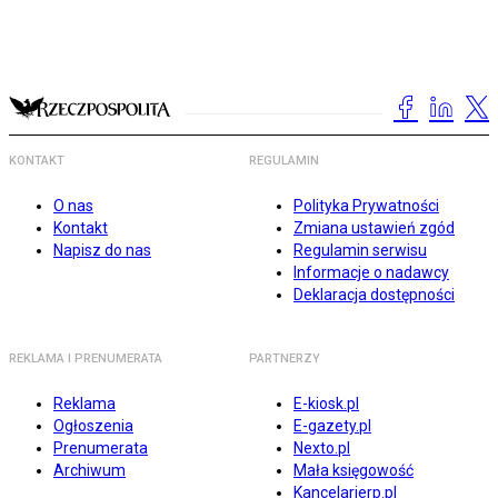
KONTAKT
REGULAMIN
O nas
Polityka Prywatności
Kontakt
Zmiana ustawień zgód
Napisz do nas
Regulamin serwisu
Informacje o nadawcy
Deklaracja dostępności
REKLAMA I PRENUMERATA
PARTNERZY
Reklama
E-kiosk.pl
Ogłoszenia
E-gazety.pl
Prenumerata
Nexto.pl
Archiwum
Mała księgowość
Kancelarierp.pl