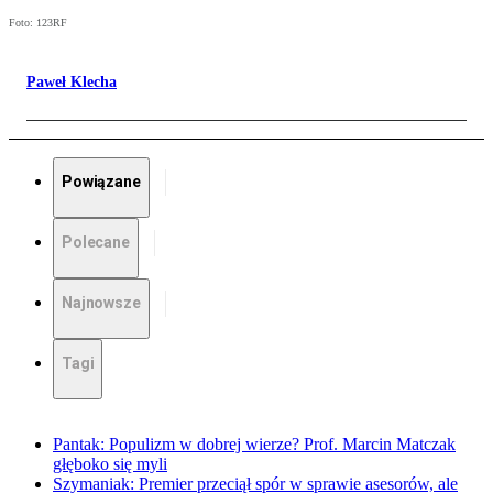
Foto: 123RF
Paweł Klecha
Powiązane
Polecane
Najnowsze
Tagi
Pantak: Populizm w dobrej wierze? Prof. Marcin Matczak
głęboko się myli
Szymaniak: Premier przeciął spór w sprawie asesorów, ale